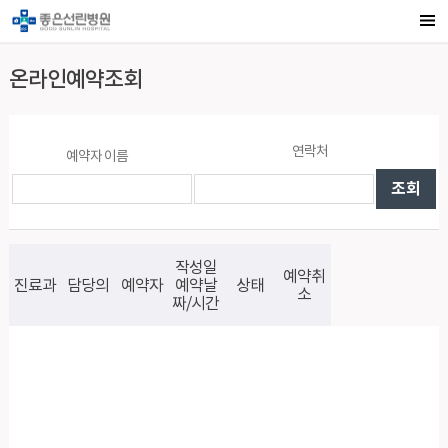
온라인예약조회
연락처
예약자 이름
작성일
예약취
진료과
담당의
예약자
예약날
상태
소
짜/시간