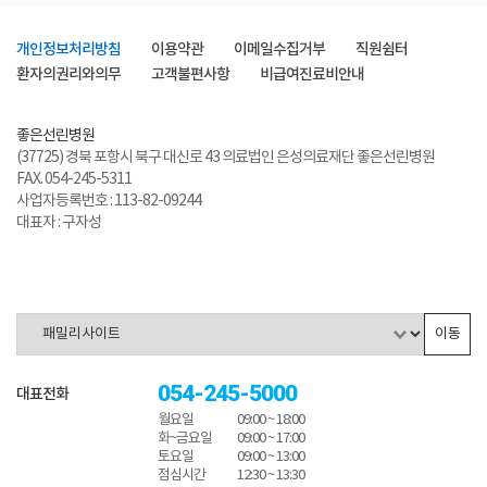
개인정보처리방침
이용약관
이메일수집거부
직원쉼터
환자의권리와의무
고객불편사항
비급여진료비안내
좋은선린병원
(37725) 경북 포항시 북구 대신로 43 의료법인 은성의료재단 좋은선린병원
FAX. 054-245-5311
사업자등록번호 : 113-82-09244
대표자 : 구자성
이동
054-245-5000
대표전화
월요일
09:00 ~ 18:00
화~금요일
09:00 ~ 17:00
토요일
09:00 ~ 13:00
점심시간
12:30 ~ 13:30