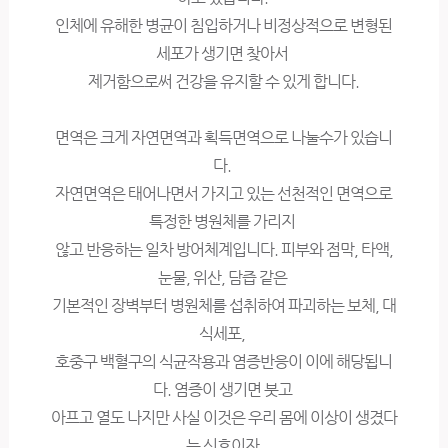
인체에 유해한 병균이 침입하거나 비정상적으로 변형된
세포가 생기면 찾아서
제거함으로써 건강을 유지할 수 있게 합니다.
면역은 크게 자연면역과 획득면역으로 나눌수가 있습니
다.
자연면역은 태어나면서 가지고 있는 선천적인 면역으로
특정한 병원체를 가리지
않고 반응하는 일차 방어체계입니다. 피부와 점막, 타액,
눈물, 위산, 담즙 같은
기본적인 장벽부터 병원체를 섭취하여 파괴하는 보체, 대
식세포,
호중구 백혈구의 식균작용과 염증반응이 이에 해당됩니
다. 염증이 생기면 붓고
아프고 열도 나지만 사실 이것은 우리 몸에 이상이 생겼다
는 신호이자