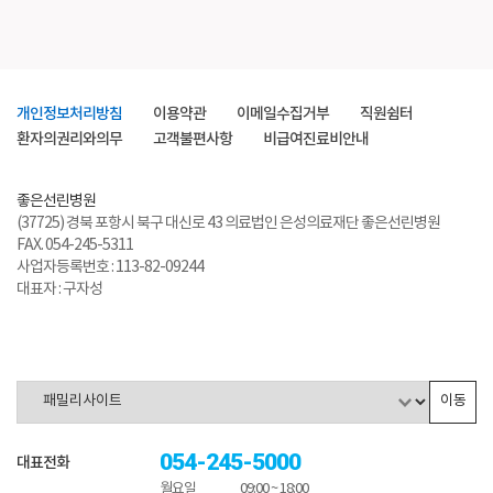
개인정보처리방침
이용약관
이메일수집거부
직원쉼터
환자의권리와의무
고객불편사항
비급여진료비안내
좋은선린병원
(37725) 경북 포항시 북구 대신로 43 의료법인 은성의료재단 좋은선린병원
FAX. 054-245-5311
사업자등록번호 : 113-82-09244
대표자 : 구자성
이동
054-245-5000
대표전화
월요일
09:00 ~ 18:00